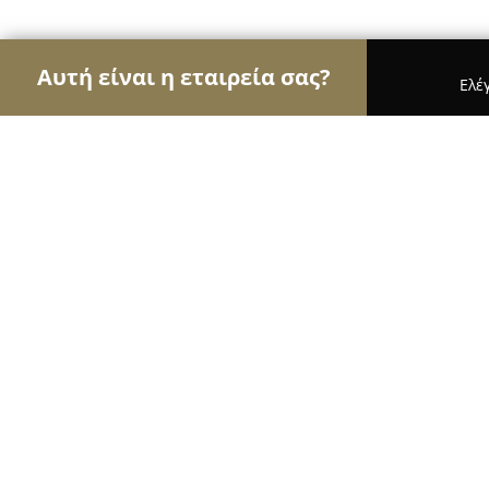
Αυτή είναι η εταιρεία σας?
Ελέ
Αετοί της ζαχαροπλαστικής
Ζαχαροπλαστεία, Γ
Ορφέας Παραδοσιακά Γλυκά
9.9
(37)
Θεσσαλονίκη, Thessaloníki