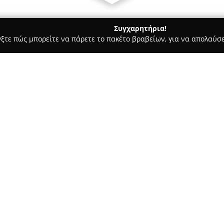
Συγχαρητήρια!
γξτε πώς μπορείτε να πάρετε το πακέτο βραβείων, για να απολαύσε
λυκά, Παγωτά - Θεσσαλονίκη
Ορφέας Παραδοσιακά Γλυκά
Σχετικά με την εταιρεία:
Η εταιρεία
Ορφέας Παραδοσι
παράδοση, παρέχοντας αυθεντ
τριών γενεών. Η διαδρομή της 
δραστηριοποιείται στη Θεσσαλο
Δείτε περισσότερα >>
παραγωγή της παραμένει αληθι
έμφαση στην ποιότητα και τον
Τα προϊόντα της εταιρείας κα
γλυκά του κουταλιού από φρέσ