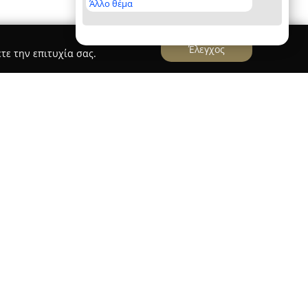
Άλλο θέμα
Έλεγχος
τε την επιτυχία σας.
ακά Γλυκά
στηρίζεται σε μια μακρά οικογενειακή
ικά γλυκίσματα που αποτυπώνουν την εμπειρία
ξεκίνησε στα Σέρβια Κοζάνης και από το 1966
νίκη, όπου και ιδρύθηκε το εργαστήριό της. Η
νή στις παραδοσιακές συνταγές, με έντονη
 σεβασμό στις αυθεντικές μεθόδους.
λύπτουν μια ευρεία γκάμα, όπως χειροποίητα
κα φρούτα που διατηρούν το άρωμά τους,