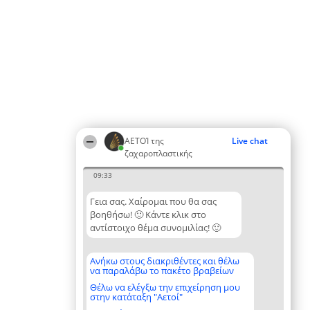
ΑΕΤΟΊ της
Live chat
ζαχαροπλαστικής
09:33
Γεια σας. Χαίρομαι που θα σας
βοηθήσω! 🙂 Κάντε κλικ στο
αντίστοιχο θέμα συνομιλίας! 🙂
Ανήκω στους διακριθέντες και θέλω
να παραλάβω το πακέτο βραβείων
Θέλω να ελέγξω την επιχείρηση μου
στην κατάταξη "Αετοί"