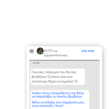
ΑΕΤΟΊ της
Live chat
ζαχαροπλαστικής
03:08
Γεια σας. Χαίρομαι που θα σας
βοηθήσω! 🙂 Κάντε κλικ στο
αντίστοιχο θέμα συνομιλίας! 🙂
Ανήκω στους διακριθέντες και θέλω
να παραλάβω το πακέτο βραβείων
Θέλω να ελέγξω την επιχείρηση μου
στην κατάταξη "Αετοί"