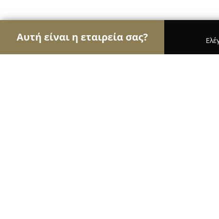
Αυτή είναι η εταιρεία σας?
Ελέ
Αετοί της ζαχαροπλαστικής
Ζαχαροπλαστεία, Γλ
Το Γλύκισμα Σέριφος
9.4
(59)
Σέριφος, Λιβαδι Σεριφου