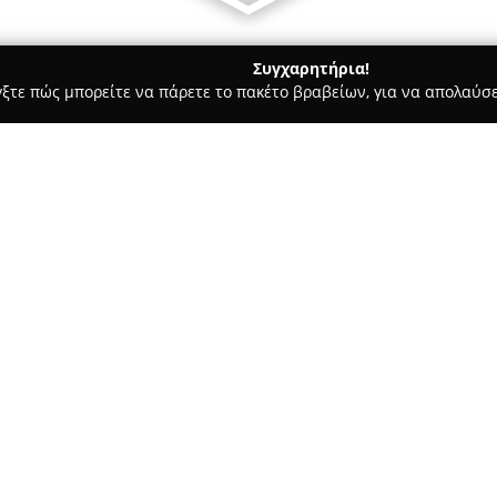
Συγχαρητήρια!
γξτε πώς μπορείτε να πάρετε το πακέτο βραβείων, για να απολαύσε
υκά, Παγωτά - Σεριφοσ
Το Γλύκισμα Σέριφος
Σχετικά με την εταιρεία:
Στο Λιβάδι της Σερίφου, η επι
οικογενειακή μονάδα, με επικ
γλυκισμάτων και προϊόντων. Χα
παράδοση, παρουσιάζοντας δη
Δείτε περισσότερα >>
πνεύμα του νησιού. Τα χειροπ
και το πλούσιο άρωμά τους, ε
επιλογή στη Σέριφο. Επιπρόσθ
χαρά και τη γονιμότητα, παρα