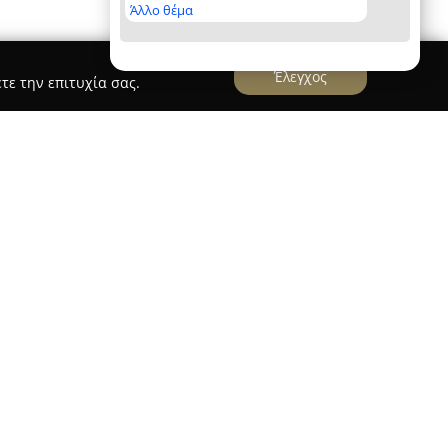
Άλλο θέμα
Έλεγχος
τε την επιτυχία σας.
χείρηση
Γλύκισμα Σέριφος
δραστηριοποιείται ως
έντρωση στην παρασκευή αυθεντικών τοπικών
ρακτηρίζεται από γερές ρίζες στην κυκλαδίτικη
μιουργίες που αποτυπώνουν τη γεύση και το
οίητα αμυγδαλωτά ξεχωρίζουν για τη λεπτή υφή
νώ η άψητη εκδοχή έχει καθιερωθεί ως δημοφιλής
ετα, το πατροπαράδοτο παστέλι συμβολίζει τη
σκευάζεται με μεράκι και αρωματίζεται με φύλλο