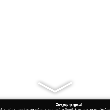
Συγχαρητήρια!
γξτε πώς μπορείτε να πάρετε το πακέτο βραβείων, για να απολαύσε