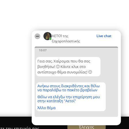
ΑΕΤΟΊ της
Live chat
ζαχαροπλαστικής
10:07
Γεια σας. Χαίρομαι που θα σας
βοηθήσω! 🙂 Κάντε κλικ στο
αντίστοιχο θέμα συνομιλίας! 🙂
Ανήκω στους διακριθέντες και θέλω
να παραλάβω το πακέτο βραβείων
Θέλω να ελέγξω την επιχείρηση μου
στην κατάταξη "Αετοί"
Άλλο θέμα
Έλεγχος
τε την επιτυχία σας.