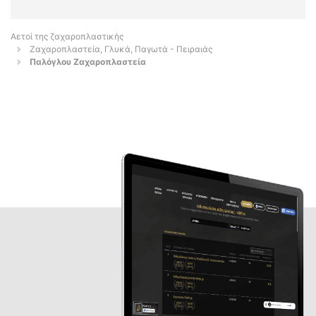
Αετοί της ζαχαροπλαστικής
Ζαχαροπλαστεία, Γλυκά, Παγωτά - Πειραιάς
Παλόγλου Ζαχαροπλαστεία