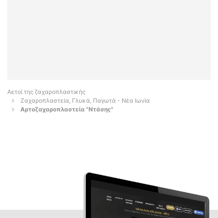
Αετοί της ζαχαροπλαστικής
Ζαχαροπλαστεία, Γλυκά, Παγωτά - Νέα Ιωνία
Αρτοζαχαροπλαστεία "Ντάσης"