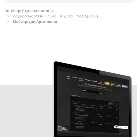
Αετοί της ζαχαροπλαστικής
Ζαχαροπλαστεία, Γλυκά, Παγωτά - Νέα Σμύρνη
Μούντριχας Αρτοποιεία