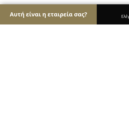
Αυτή είναι η εταιρεία σας?
Ελέ
Αετοί της ζαχαροπλαστικής
Ζαχαροπλαστεία, Γλ
ΜΟΝΤΕΡΝΟ Ζαχαροπλαστείο - Αρτοπ
9.5
(534)
Χανιά, Κόρακα 43
Εμφάνιση αριθμού τηλεφώνου