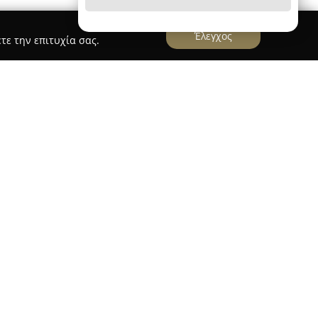
Έλεγχος
τε την επιτυχία σας.
ο - Πλατεία 1866
ο
ιδρύθηκε το 1947 από τον Ορέστη
ωθεί ως ένα από τα βασικά ονόματα στο χώρο
. Η ιστορία του αντικατοπτρίζει μια σταθερή
η γευστική υπεροχή, ενώ ανανεώνει σταθερά τις
λουθώντας τις εξελίξεις στον κλάδο.
με αγνές πρώτες ύλες και επιλεγμένες συνταγές,
από γλυκά, τούρτες, παγωτά, σφολιατοειδή και
ι προτεραιότητα στις υψηλές προδιαγραφές
φαλίζοντας την ποιότητα κάθε δημιουργίας μέσω