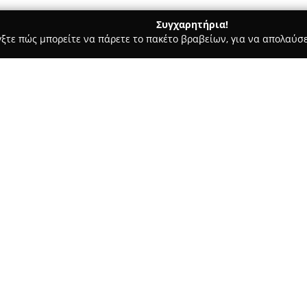
Συγχαρητήρια!
γξτε πώς μπορείτε να πάρετε το πακέτο βραβείων, για να απολαύσε
υκά, Παγωτά - Χανιά
ΜΟΝΤΕΡΝΟ Ζαχαροπλαστείο - Αρτοποιεί
οιείο - Πλατεία 1866
Σχετικά με την εταιρεία:
Το
Μοντέρνο Ζαχαροπλαστεί
Ταμπακόπουλο και έχει καθιερ
της ζαχαροπλαστικής στα Χανιά
δέσμευση στην ποιότητα και τ
Δείτε περισσότερα >>
τεχνικές και συνταγές του ακο
Παρασκευάζει τα προϊόντα του 
προσφέροντας μεγάλη ποικιλία 
σοκολάτες. Η επιχείρηση δίνε
υγιεινής και ασφάλειας, διασ