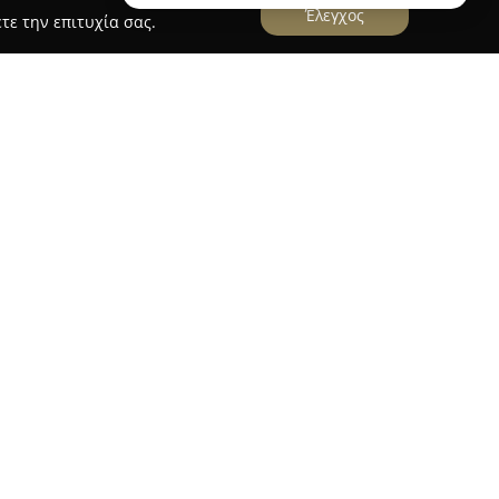
Έλεγχος
τε την επιτυχία σας.
ιας
στα Λεχαινά Ηλείας έχει καθιερωθεί ως
υν τα γλυκά. Η επιχείρηση μεταφέρει την
με τον Παναγιώτη Κριτσινέλια να συνεχίζει για
ιουργεί ποιοτικές γεύσεις. Η ποικιλία των
που παρασκευάζονται καθημερινά με φρέσκα,
την ποιότητά της.
γμένα γλυκά, παγωτά, αλλά και ξεχωριστές
ς όπως γενέθλια και γάμους. Κατά τις γιορτές,
λομακάρονα, κουραμπιέδες, δίπλες και
ονται για τους πελάτες. Το ζαχαροπλαστείο