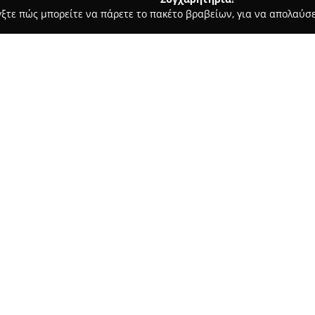
γξτε πώς μπορείτε να πάρετε το πακέτο βραβείων, για να απολαύσε
υκά, Παγωτά - Λεχαινα
Κριτσινέλιας Ζαχαροπλαστείο
Σχετικά με την εταιρεία:
Το ζαχαροπλαστείο
Κριτσινέλ
αναφορά για όσους απολαμβάνο
παράδοση από γενιά σε γενιά, 
πάνω από δύο δεκαετίες να δημ
Δείτε περισσότερα >>
γλυκών και άλλων προϊόντων 
αγνά συστατικά ξεχωρίζει για 
Στον χώρο προσφέρονται επιλε
τούρτες για ειδικές περιστάσει
παραδοσιακά εδέσματα όπως με
μοναδικές βασιλόπιτες ετοιμάζ