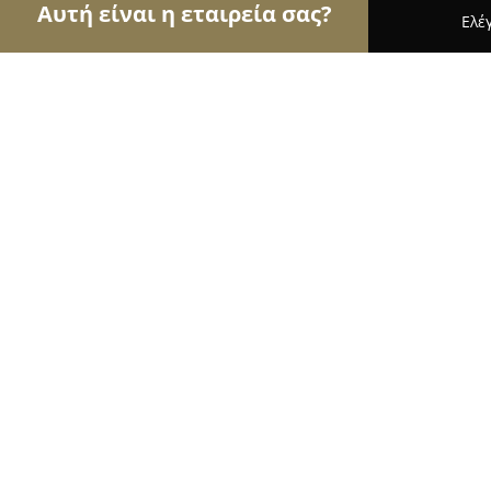
Αυτή είναι η εταιρεία σας?
Ελέ
Αετοί της ζαχαροπλαστικής
Ζαχαροπλαστεία, Γλ
Κριτσινέλιας Ζαχαροπλαστείο
9.2
(413)
Λεχαινα, Ιωάννου Μεταξά
Εμφάνιση αριθμού τηλεφώνου