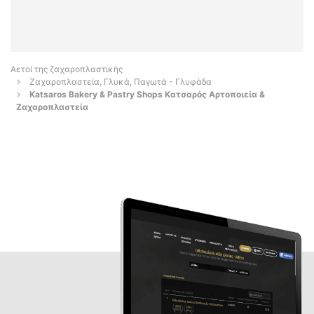
Αετοί της ζαχαροπλαστικής
Ζαχαροπλαστεία, Γλυκά, Παγωτά - Γλυφάδα
Katsaros Bakery & Pastry Shops Κατσαρός Αρτοποιεία &
Ζαχαροπλαστεία