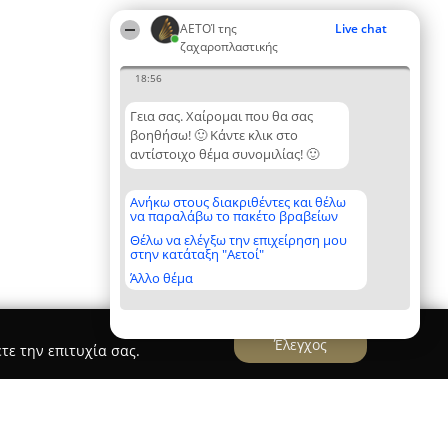
ΑΕΤΟΊ της
Live chat
ζαχαροπλαστικής
18:56
Γεια σας. Χαίρομαι που θα σας
βοηθήσω! 🙂 Κάντε κλικ στο
αντίστοιχο θέμα συνομιλίας! 🙂
Ανήκω στους διακριθέντες και θέλω
να παραλάβω το πακέτο βραβείων
Θέλω να ελέγξω την επιχείρηση μου
στην κατάταξη "Αετοί"
Άλλο θέμα
Έλεγχος
τε την επιτυχία σας.