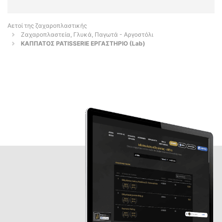
Αετοί της ζαχαροπλαστικής
Ζαχαροπλαστεία, Γλυκά, Παγωτά - Αργοστόλι
ΚΑΠΠΑΤΟΣ PATISSERIE ΕΡΓΑΣΤΗΡΙΟ (Lab)