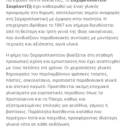
Σουρλαντζή
έχει καθιερωθεί ως ένας γλυκός
προορισμός στο Κορωπί, αποτελώντας σημείο αναφοράς
στη ζαχαροπλαστική με έμφαση στην ποιότητα. Η
επιχείρηση ιδρύθηκε το 1967 και σήμερα διευθύνεται
από τη δεύτερη και τρίτη γενιά της ίδιας οικογένειας,
που συνδυάζουν παραδοσιακές συνταγές με μοντέρνες
τεχνικές και αξιόπιστα, αγνά υλικά.
Η φήμη του ζαχαροπλαστείου βασίζεται στη σταθερή
προσωπική σχέση και εμπιστοσύνη που έχει αναπτυχθεί
με τους πελάτες επί χρόνια. Οι χειροποίητες γλυκές
δημιουργίες του περιλαμβάνουν φρέσκες τούρτες,
πάστες, σοκολατάκια, σιροπιαστά παραδοσιακά γλυκά
και σπιτικό παγωτό. Προστίθενται ακόμη εποχιακά
γλυκίσματα για εορταστικές περιόδους όπως τα
Χριστούγεννα και το Πάσχα, καθώς και
εξατομικευμένες επιλογές για γενέθλια, γάμους ή
βαπτίσεις. Παράλληλα διατίθενται καλάθια που
περιέχουν ποτά και παιχνίδια, προσφέροντας ιδιαίτερη
γλυκιά νότα σε κάθε εκδήλωση.