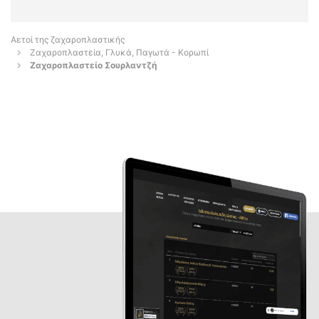
Αετοί της ζαχαροπλαστικής
Ζαχαροπλαστεία, Γλυκά, Παγωτά - Κορωπί
Ζαχαροπλαστείο Σουρλαντζή