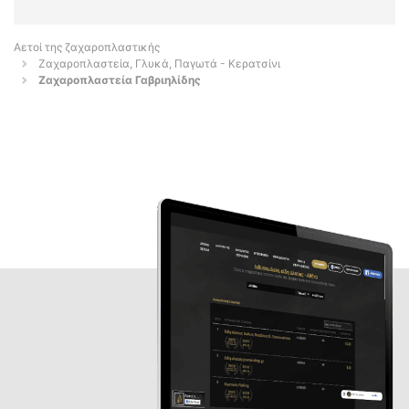
Αετοί της ζαχαροπλαστικής
Ζαχαροπλαστεία, Γλυκά, Παγωτά - Κερατσίνι
Ζαχαροπλαστεία Γαβριηλίδης