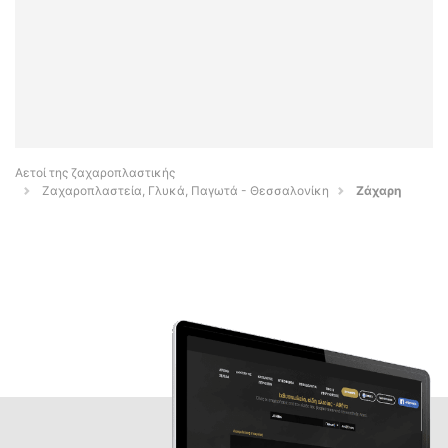
Αετοί της ζαχαροπλαστικής
Ζαχαροπλαστεία, Γλυκά, Παγωτά - Θεσσαλονίκη
Ζάχαρη