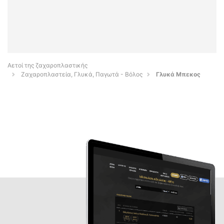
Αετοί της ζαχαροπλαστικής
Ζαχαροπλαστεία, Γλυκά, Παγωτά - Βόλος
Γλυκά Μπεκος