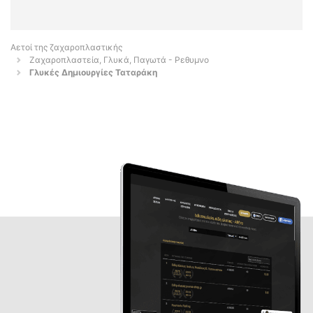
Αετοί της ζαχαροπλαστικής
Ζαχαροπλαστεία, Γλυκά, Παγωτά - Ρεθυμνο
Γλυκές Δημιουργίες Ταταράκη