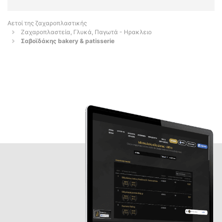
Αετοί της ζαχαροπλαστικής
Ζαχαροπλαστεία, Γλυκά, Παγωτά - Ηρακλειο
Σαβοϊδάκης bakery & patisserie