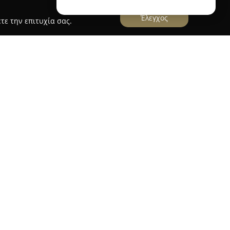
Έλεγχος
τε την επιτυχία σας.
 της
Βλάχος Bakery Pastry
τοποθετείται στο
 άνοιγμα στον Νέο Κόσμο, διαθέτοντας ψωμί και
ιότητας. Η προσήλωσή της στη γευστική
έλεσε τον ακρογωνιαίο λίθο για την εξέλιξή της
ένες αλυσίδες αρτοποιίας στο λεκανοπέδιο της
αι στο Παλαιό Φάληρο, εγκαινιάζοντας
ρου 25, προσφέροντας τα προϊόντα της σε
η επιχείρηση σταθερά επιδιώκει τη διατήρηση