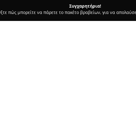
Συγχαρητήρια!
γξτε πώς μπορείτε να πάρετε το πακέτο βραβείων, για να απολαύσε
λυκά, Παγωτά - Παλαιό Φάληρο
Βλάχος Bakery Pastry
Σχετικά με την εταιρεία:
Η έναρξη της δραστηριότητας
1998, όταν έκανε το πρώτο της
κλασικά γλυκίσματα υψηλής πο
υπεροχή και την ποιότητα αποτ
Δείτε περισσότερα >>
σε μία από τις πιο αναγνωρισμ
Αθήνας. Το 2009, επεκτάθηκε κ
κατάστημα στην Αγίου Αλεξάνδ
άληρο
ακόμη ευρύτερο κοινό.
Συνεχίζοντας την πορεία της, 