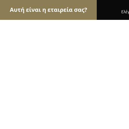
Αυτή είναι η εταιρεία σας?
Ελέ
Αετοί της ζαχαροπλαστικής
Ζαχαροπλαστεία, Γ
Βλάχος Bakery Pastry
9.2
(628)
Παλαιό Φάληρο, Αγίου Αλεξάνδρου 25, Παλαιό Φ
Εμφάνιση αριθμού τηλεφώνου