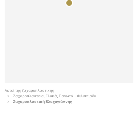
Αετοί της ζαχαροπλαστικής
Ζαχαροπλαστεία, Γλυκά, Παγωτά - Φιλιππιαδα
Ζαχαροπλαστική Βλαχογιάννης