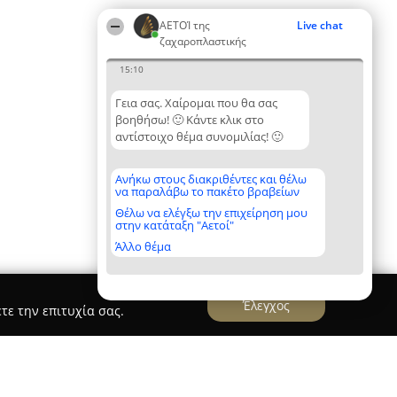
ΑΕΤΟΊ της
Live chat
ζαχαροπλαστικής
15:10
Γεια σας. Χαίρομαι που θα σας
βοηθήσω! 🙂 Κάντε κλικ στο
αντίστοιχο θέμα συνομιλίας! 🙂
Ανήκω στους διακριθέντες και θέλω
να παραλάβω το πακέτο βραβείων
Θέλω να ελέγξω την επιχείρηση μου
στην κατάταξη "Αετοί"
Άλλο θέμα
Έλεγχος
τε την επιτυχία σας.