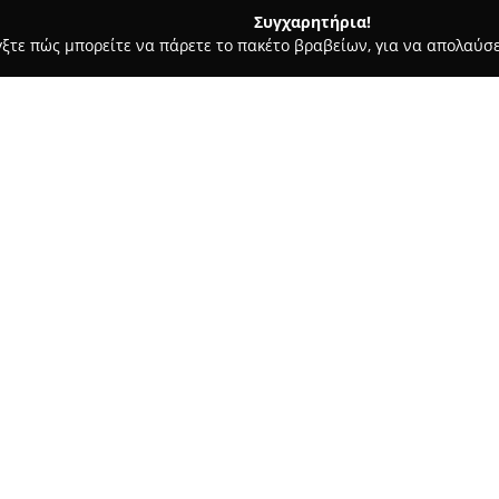
Συγχαρητήρια!
γξτε πώς μπορείτε να πάρετε το πακέτο βραβείων, για να απολαύσε
υκά, Παγωτά - Χολαργός
Απολλώνιον Bakery Patisserie
Σχετικά με την εταιρεία:
Απολλώνιον Bakery Patisseri
παρουσίες στον τομέα των αρ
δείχνει στη φρεσκάδα και την
ξεπερνά τα 55 χρόνια, η εταιρ
Δείτε περισσότερα >>
εμπιστοσύνης με τον Έλληνα κ
Η παραγωγή και ολοκλήρωση τ
γεγονός που διασφαλίζει τη δι
έλεγχο. Η συγκεκριμένη φιλοσ
πιστοποιημένων και εκλεκτής