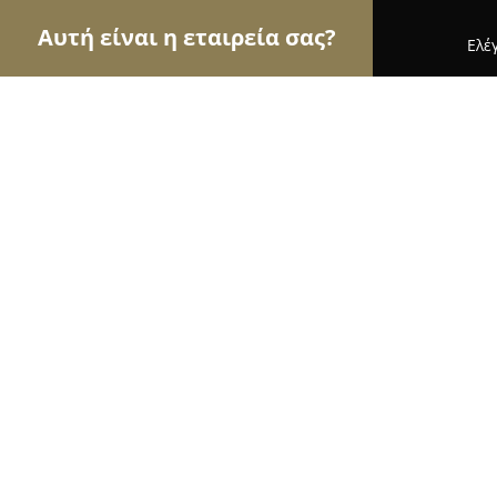
Αυτή είναι η εταιρεία σας?
Ελέ
Αετοί της ζαχαροπλαστικής
Ζαχαροπλαστεία, Γλ
Απολλώνιον Bakery Patisserie
8.4
(1215)
Χολαργός, Λεωφ. Μεσογείων 244
Εμφάνιση αριθμού τηλεφώνου