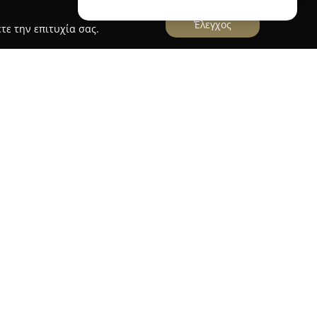
Έλεγχος
τε την επιτυχία σας.
e
αποτελεί μια από τις πλέον αναγνωρίσιμες
τοζαχαροπλαστείων, χάρη στην αφοσίωση που
 ποιότητα των προϊόντων της. Με ιστορία που
εία έχει διαμορφώσει μια σταθερή σχέση
αταναλωτή, καταξιώνοντάς την στον χώρο.
ων προϊόντων γίνεται εντός των καταστημάτων,
αρκή φρεσκότητα και τον συνεχή ποιοτικό
οφία, σε συνδυασμό με τη χρήση επώνυμων,
 ποιότητας πρώτων υλών από κορυφαίους