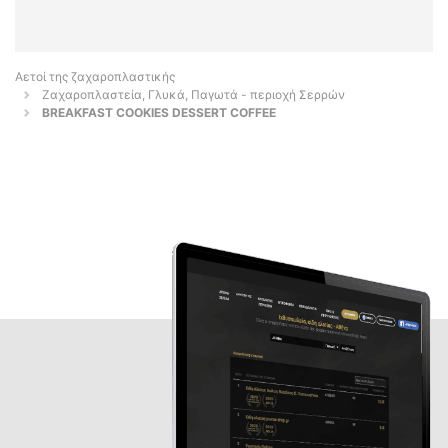
Αετοί της ζαχαροπλαστικής
Ζαχαροπλαστεία, Γλυκά, Παγωτά - περιοχή Σερρών
BREAKFAST COOKIES DESSERT COFFEE