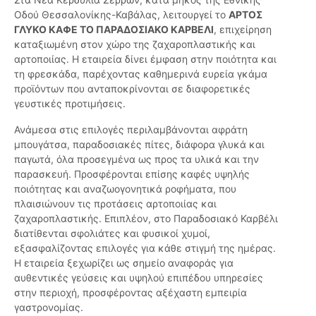
Οδού Θεσσαλονίκης-Καβάλας, λειτουργεί το
ΑΡΤΟΣ
ΓΛΥΚΟ ΚΑΦΕ ΤΟ ΠΑΡΑΔΟΣΙΑΚΟ ΚΑΡΒΕΛΙ
, επιχείρηση
καταξιωμένη στον χώρο της ζαχαροπλαστικής και
αρτοποιίας. Η εταιρεία δίνει έμφαση στην ποιότητα και
τη φρεσκάδα, παρέχοντας καθημερινά ευρεία γκάμα
προϊόντων που ανταποκρίνονται σε διαφορετικές
γευστικές προτιμήσεις.
Ανάμεσα στις επιλογές περιλαμβάνονται αφράτη
μπουγάτσα, παραδοσιακές πίτες, διάφορα γλυκά και
παγωτά, όλα προσεγμένα ως προς τα υλικά και την
παρασκευή. Προσφέρονται επίσης καφές υψηλής
ποιότητας και αναζωογονητικά ροφήματα, που
πλαισιώνουν τις προτάσεις αρτοποιίας και
ζαχαροπλαστικής. Επιπλέον, στο Παραδοσιακό Καρβέλι
διατίθενται σφολιάτες και φυσικοί χυμοί,
εξασφαλίζοντας επιλογές για κάθε στιγμή της ημέρας.
Η εταιρεία ξεχωρίζει ως σημείο αναφοράς για
αυθεντικές γεύσεις και υψηλού επιπέδου υπηρεσίες
στην περιοχή, προσφέροντας αξέχαστη εμπειρία
γαστρονομίας.