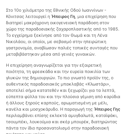
Στο 10ο χιλιόμετρο της Εθνικής Οδού Ιωαννίνων -
Κόνιτσας λειτουργεί η
Ήπειρος Γη
, μια επιχείρηση που
διατηρεί μακρόχρονη οικογενειακή παράδοση στον
χώρο της παραδοσιακής ζαχαροπλαστικής από το 1985.
Το εγχείρημα ξεκίνησε από τον Θωμά και τη Λένα
Νικολάου, οι οποίοι, με σεβασμό στην ηπειρώτικη
γαστρονομία, αναβίωσαν παλιές τοπικές συνταγές που
μεταβιβάστηκαν μέσα από γενιές γυναικών.
Η επιχείρηση αναγνωρίζεται για την εξαιρετική
ποιότητα, τη φρεσκάδα και την ευρεία ποικιλία των
γλυκών της δημιουργιών. Το πιο γνωστό προϊόν της, ο
αυθεντικός παραδοσιακός μπακλαβάς «Κλωστάρι»,
αποτελεί σήμα κατατεθέν και ξεχωρίζει για τα λεπτά,
εύπεπτα φύλλα του και την πλούσια γέμιση από καρύδια
ή άλλους ξηρούς καρπούς, αρωματισμένη με μέλι,
κανέλα και μοσχοκάρυδο. Η παραγωγή της
Ήπειρος Γης
περιλαμβάνει επίσης εκλεκτά αμυγδαλωτά, καταϊφάκι,
τσουμπέκι, λουκούμια και σκέρ μπουρέκ, διατηρώντας
πάντα τον ίδιο προσανατολισμό στην παραδοσιακή