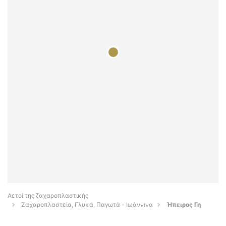
Αετοί της ζαχαροπλαστικής
Ζαχαροπλαστεία, Γλυκά, Παγωτά - Ιωάννινα
Ήπειρος Γη