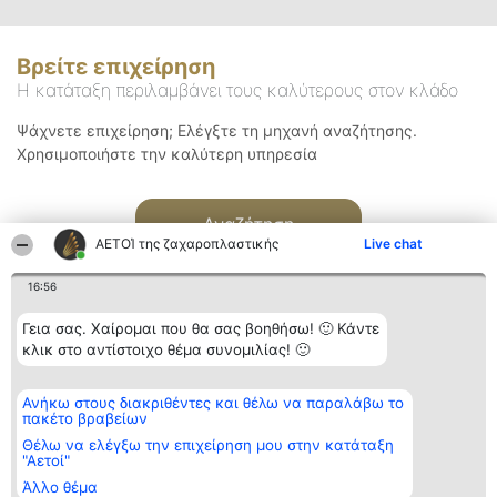
Βρείτε επιχείρηση
Η κατάταξη περιλαμβάνει τους καλύτερους στον κλάδο
Ψάχνετε επιχείρηση; Ελέγξτε τη μηχανή αναζήτησης.
Χρησιμοποιήστε την καλύτερη υπηρεσία
Αναζήτηση
ΑΕΤΟΊ της ζαχαροπλαστικής
Live chat
16:56
Γεια σας. Χαίρομαι που θα σας βοηθήσω! 🙂 Κάντε
κλικ στο αντίστοιχο θέμα συνομιλίας! 🙂
Διοργανωτής της
Κατάταξη
Επικοινωνία
Ανήκω στους διακριθέντες και θέλω να παραλάβω το
κατάταξης
Διακριθέντες
Επικοινωνία
πακέτο βραβείων
BEAUTIFUL COMPANY
Λίστα όλων
Μονοπρόσωπη ΙΚΕ
των
Θέλω να ελέγξω την επιχείρηση μου στην κατάταξη
ΤΗΛ. ΕΠΙΚΟΙΝΩΝΙΑΣ:
διακριθέντων
"Αετοί"
2104128019
Μεθοδολογία
Άλλο θέμα
email:
Όροι &