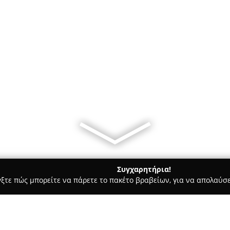
Συγχαρητήρια!
γξτε πώς μπορείτε να πάρετε το πακέτο βραβείων, για να απολαύσε
υκά, Παγωτά - Νέα Ιωνία
The cake house