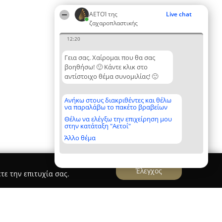
ΑΕΤΟΊ της
Live chat
ζαχαροπλαστικής
12:20
Γεια σας. Χαίρομαι που θα σας
βοηθήσω! 🙂 Κάντε κλικ στο
αντίστοιχο θέμα συνομιλίας! 🙂
Ανήκω στους διακριθέντες και θέλω
να παραλάβω το πακέτο βραβείων
Θέλω να ελέγξω την επιχείρηση μου
στην κατάταξη "Αετοί"
Άλλο θέμα
Έλεγχος
τε την επιτυχία σας.