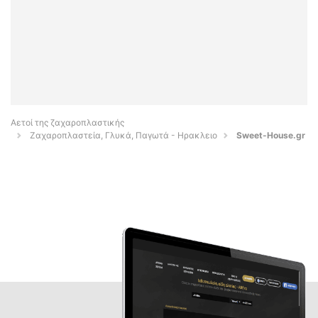
Αετοί της ζαχαροπλαστικής
Ζαχαροπλαστεία, Γλυκά, Παγωτά - Ηρακλειο
Sweet-House.gr