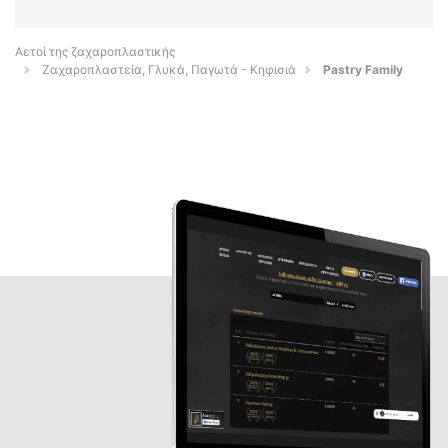
Αετοί της ζαχαροπλαστικής
Ζαχαροπλαστεία, Γλυκά, Παγωτά - Κηφισιά
Pastry Family