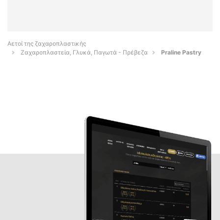
Αετοί της ζαχαροπλαστικής
Ζαχαροπλαστεία, Γλυκά, Παγωτά - Πρέβεζα
Praline Pastry