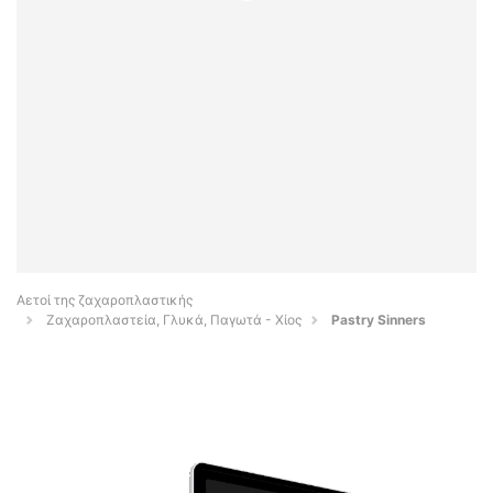
Αετοί της ζαχαροπλαστικής
Ζαχαροπλαστεία, Γλυκά, Παγωτά - Χίος
Pastry Sinners