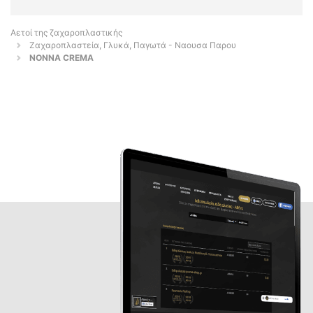
Αετοί της ζαχαροπλαστικής
Ζαχαροπλαστεία, Γλυκά, Παγωτά - Ναουσα Παρου
NONNA CREMA