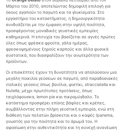
Μάρτιο του 2010, αποτελώντας δημοφιλή επιλογή για
όσους αγαπούν το παγωτό και τα γλυκίσματα. Στο
εργαστήριο του καταστήματος, η δημιουργικότητα
συνδυάζεται με την έμφαση στην υψηλή ποιότητα,
προσφέροντας μοναδικές γευστικές εμπειρίες
καθημερινά. Η επιτυχία του βασίζεται σε αγνές πρώτες
ύλες όπως φρέσκα φρούτα, γάλα ημέρας,
φρεσκοψημένους ξηρούς καρπούς και άλλα φυσικά
συστατικά, που διασφαλίζουν την ανωτερότητα των
προϊόντων.
Οι επισκέπτες έχουν τη δυνατότητα να απολαύσουν μια
μεγάλη ποικιλία γεύσεων σε παγωτό, από παραδοσιακές
ιταλικές γεύσεις όπως βανίλια, φιστίκι, stracciatella και
Nutella, μέχρι πρωτότυπες προτάσεις, όπως
τσιχλόφουσκα, lemon pie και πικραμύγδαλο. Το
κατάστημα προσφέρει επίσης βάφλες και κρέπες,
συμβάλλοντας στην πλήρη γευστική εμπειρία, ενώ στη
διάθεση των πελατών βρίσκεται και ο καφές Ipanema,
γνωστός για την ποιότητα και το άρωμά του. Η
αφοσίωση στην αυθεντικότητα και τη συνεχή ανανέωση