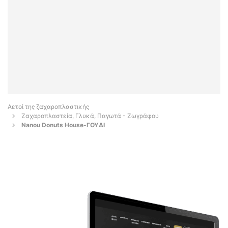
Αετοί της ζαχαροπλαστικής
Ζαχαροπλαστεία, Γλυκά, Παγωτά - Ζωγράφου
Nanou Donuts House-ΓΟΥΔΙ