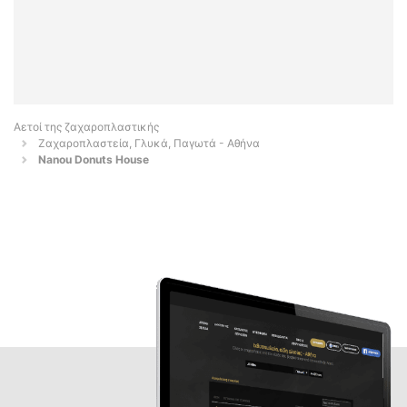
Αετοί της ζαχαροπλαστικής
Ζαχαροπλαστεία, Γλυκά, Παγωτά - Αθήνα
Nanou Donuts House