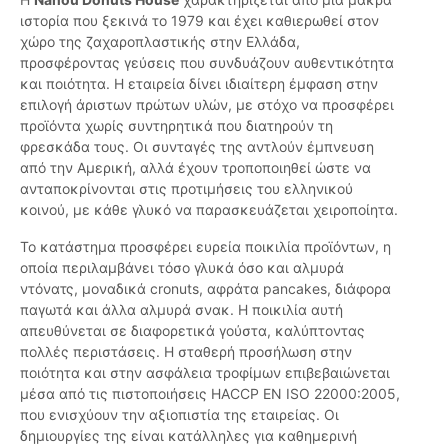
ιστορία που ξεκινά το 1979 και έχει καθιερωθεί στον
χώρο της ζαχαροπλαστικής στην Ελλάδα,
προσφέροντας γεύσεις που συνδυάζουν αυθεντικότητα
και ποιότητα. Η εταιρεία δίνει ιδιαίτερη έμφαση στην
επιλογή άριστων πρώτων υλών, με στόχο να προσφέρει
προϊόντα χωρίς συντηρητικά που διατηρούν τη
φρεσκάδα τους. Οι συνταγές της αντλούν έμπνευση
από την Αμερική, αλλά έχουν τροποποιηθεί ώστε να
ανταποκρίνονται στις προτιμήσεις του ελληνικού
κοινού, με κάθε γλυκό να παρασκευάζεται χειροποίητα.
Το κατάστημα προσφέρει ευρεία ποικιλία προϊόντων, η
οποία περιλαμβάνει τόσο γλυκά όσο και αλμυρά
ντόνατς, μοναδικά cronuts, αφράτα pancakes, διάφορα
παγωτά και άλλα αλμυρά σνακ. Η ποικιλία αυτή
απευθύνεται σε διαφορετικά γούστα, καλύπτοντας
πολλές περιστάσεις. Η σταθερή προσήλωση στην
ποιότητα και στην ασφάλεια τροφίμων επιβεβαιώνεται
μέσα από τις πιστοποιήσεις HACCP EN ISO 22000:2005,
που ενισχύουν την αξιοπιστία της εταιρείας. Οι
δημιουργίες της είναι κατάλληλες για καθημερινή