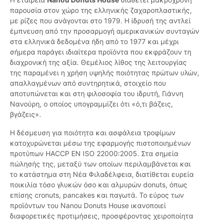
παρουσία στον χώρο της ελληνικής ζαχαροπλαστικής,
με ρίζες που ανάγονται στο 1979. Η ίδρυσή της αντλεί
έμπνευση από την προσαρμογή αμερικανικών συνταγών
στα ελληνικά δεδομένα ήδη από το 1977 και μέχρι
σήμερα παράγει ιδιαίτερα προϊόντα που εκφράζουν τη
διαχρονική της αξία. Θεμέλιος λίθος της λειτουργίας
της παραμένει η χρήση υψηλής ποιότητας πρώτων υλών,
απαλλαγμένων από συντηρητικά, στοιχείο που
αποτυπώνεται και στη φιλοσοφία του ιδρυτή, Γιάννη
Νανούρη, ο οποίος υπογραμμίζει ότι «ό,τι βάζεις,
βγάζεις».
Η δέσμευση για ποιότητα και ασφάλεια τροφίμων
κατοχυρώνεται μέσω της εφαρμογής πιστοποιημένων
προτύπων HACCP EN ISO 22000:2005. Στα σημεία
πώλησής της, μεταξύ των οποίων περιλαμβάνεται και
το κατάστημα στη Νέα Φιλαδέλφεια, διατίθεται ευρεία
ποικιλία τόσο γλυκών όσο και αλμυρών donuts, όπως
επίσης cronuts, pancakes και παγωτά. Το εύρος των
προϊόντων του Nanou Donuts House ικανοποιεί
διαφορετικές προτιμήσεις, προσφέροντας χειροποίητα