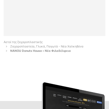
Αετοί της ζαχαροπλαστικής
Ζαχαροπλαστεία, Γλυκά, Παγωτά - Νέα Χαλκηδόνα
NANOU Donuts House • Νέα Φιλαδέλφεια