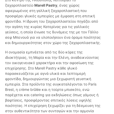
ζαχαροπλαστείο
Marell Pastry
, ένας χώρος
αφιερωμένος στη γαλλική ζαχαροπλαστική που
προσφέρει γλυκές εμπειρίες με έμφαση στη σπιτική
φροντίδα. Η ίδρυση του ζαχαροπλαστείου πηγάζει από
την αγάπη της κυρίας Κατερίνας για τις γαλλικές
γεύσεις, η οποία ένωσε τις δυνάμεις της με τον Γάλλο
σεφ Μπενουά για να υλοποιήσουν ένα όραμα ποιότητας
και δημιουργικότητας στον χώρο της ζαχαροπλαστικής.
Η ονομασία εμπνέεται από τις δύο κόρες της
ιδιοκτήτριας, τη Μαρία και την Ελένη, αναδεικνύοντας
τον οικογενειακό χαρακτήρα και την αφοσίωση της
επιχείρησης. Στο Marell Pastry κάθε γλυκό
παρασκευάζεται με αγνά υλικά και λεπτομερή
φροντίδα, δημιουργώντας μια ξεχωριστή γευστική
εμπειρία. Στα προϊόντα της συγκαταλέγονται το Paris
Brest, η crème brûlée και η τούρτα μπισκότο, ενώ
παρέχεται και catering για εκδηλώσεις όπως γάμους ή
βαφτίσεις, προσφέροντας σπιτικές λύσεις υψηλής
ποιότητας. Η επιχείρηση ξεχωρίζει για τη δέσμευση της
στην αυθεντικότητα των συνταγών και την αρμονία