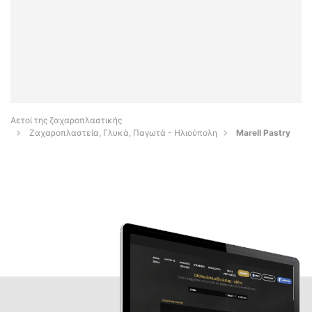
Αετοί της ζαχαροπλαστικής
Ζαχαροπλαστεία, Γλυκά, Παγωτά - Ηλιούπολη
Marell Pastry