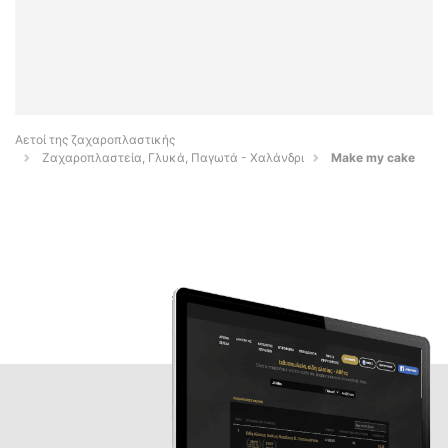
Αετοί της ζαχαροπλαστικής
Ζαχαροπλαστεία, Γλυκά, Παγωτά - Χαλάνδρι
Make my cake