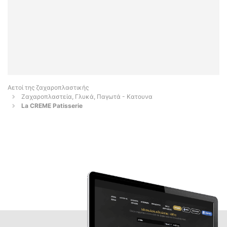
Αετοί της ζαχαροπλαστικής
Ζαχαροπλαστεία, Γλυκά, Παγωτά - Κατουνα
La CREME Patisserie