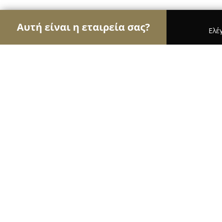
Αυτή είναι η εταιρεία σας?
Ελέ
Αετοί της ζαχαροπλαστικής
Ζαχαροπλαστεία, Γ
Michel laboratoire Εργαστήριο Ζα
9.6
(113)
Ηλιούπολη, Λεωφ. Πρωτόπαπα 38
Εμφάνιση αριθμού τηλεφώνου