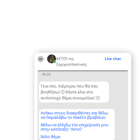
ΑΕΤΟΊ της
Live chat
ζαχαροπλαστικής
06:25
Γεια σας. Χαίρομαι που θα σας
βοηθήσω! 🙂 Κάντε κλικ στο
αντίστοιχο θέμα συνομιλίας! 🙂
Ανήκω στους διακριθέντες και θέλω
να παραλάβω το πακέτο βραβείων
Θέλω να ελέγξω την επιχείρηση μου
στην κατάταξη "Αετοί"
Άλλο θέμα