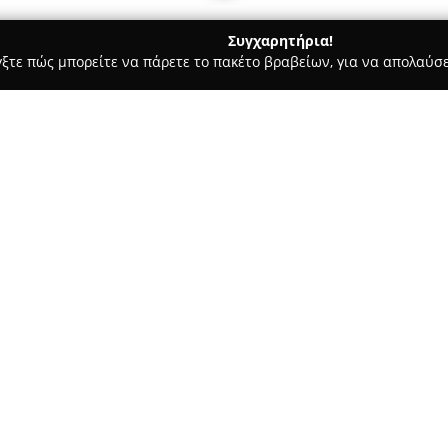
Συγχαρητήρια!
γξτε πώς μπορείτε να πάρετε το πακέτο βραβείων, για να απολαύσε
λυκά, Παγωτά - Ηλιούπολη
Michel laboratoire Εργαστήριο Ζα
χαροπλαστικής
Σχετικά με την εταιρεία:
Το
Michel laboratoire Εργασ
Ηλιούπολης και έχει καθιερωθ
της υψηλής ζαχαροπλαστικής τ
δώδεκα χρόνια, με έμφαση στη
Δείτε περισσότερα >>
προϊόντων και στην τεχνική αρ
Απόστολος Γιώτας, αξιοποιεί τ
αναλαμβάνοντας προσωπικά το
διαδικασίας και δίνοντας προ