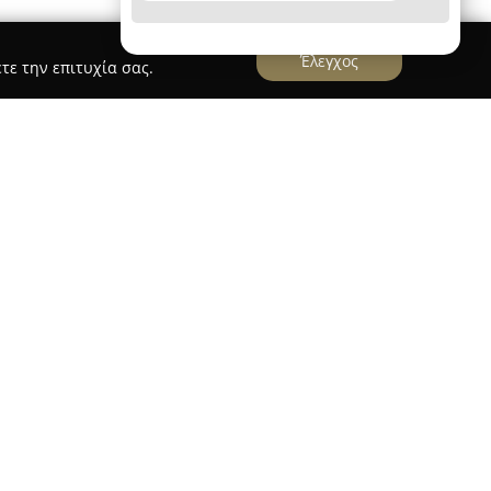
Έλεγχος
τε την επιτυχία σας.
χαροπλαστικής
τήριο Ζαχαροπλαστικής
βρίσκεται στο κέντρο της
εί ως ένα σημαντικό σημείο αναφοράς στον χώρο
έχνης. Δραστηριοποιείται με επιτυχία εδώ και
 γαλλική φινέτσα, στην άριστη ποιότητα των
τιότητα των δημιουργιών του. Ο ιδρυτής,
η βαθιά τεχνογνωσία και την εμπειρία του,
ν έλεγχο κάθε λεπτομέρειας της παραγωγικής
τεραιότητα στην αυστηρή επιλογή των υλικών.