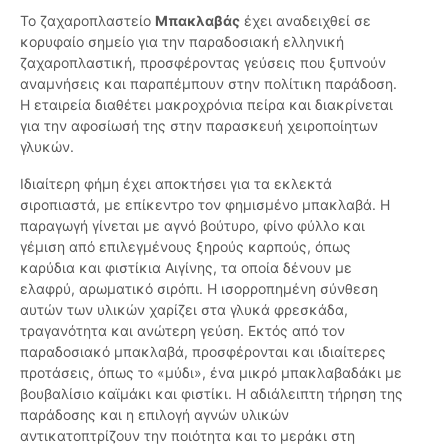
Το ζαχαροπλαστείο
Μπακλαβάς
έχει αναδειχθεί σε
κορυφαίο σημείο για την παραδοσιακή ελληνική
ζαχαροπλαστική, προσφέροντας γεύσεις που ξυπνούν
αναμνήσεις και παραπέμπουν στην πολίτικη παράδοση.
Η εταιρεία διαθέτει μακροχρόνια πείρα και διακρίνεται
για την αφοσίωσή της στην παρασκευή χειροποίητων
γλυκών.
Ιδιαίτερη φήμη έχει αποκτήσει για τα εκλεκτά
σιροπιαστά, με επίκεντρο τον φημισμένο μπακλαβά. Η
παραγωγή γίνεται με αγνό βούτυρο, φίνο φύλλο και
γέμιση από επιλεγμένους ξηρούς καρπούς, όπως
καρύδια και φιστίκια Αιγίνης, τα οποία δένουν με
ελαφρύ, αρωματικό σιρόπι. Η ισορροπημένη σύνθεση
αυτών των υλικών χαρίζει στα γλυκά φρεσκάδα,
τραγανότητα και ανώτερη γεύση. Εκτός από τον
παραδοσιακό μπακλαβά, προσφέρονται και ιδιαίτερες
προτάσεις, όπως το «μύδι», ένα μικρό μπακλαβαδάκι με
βουβαλίσιο καϊμάκι και φιστίκι. Η αδιάλειπτη τήρηση της
παράδοσης και η επιλογή αγνών υλικών
αντικατοπτρίζουν την ποιότητα και το μεράκι στη