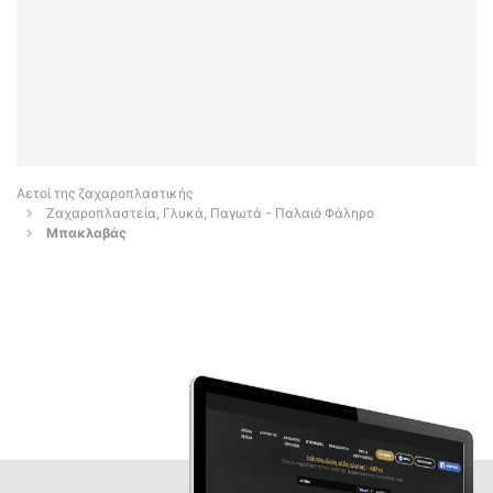
Αετοί της ζαχαροπλαστικής
Ζαχαροπλαστεία, Γλυκά, Παγωτά - Παλαιό Φάληρο
Μπακλαβάς