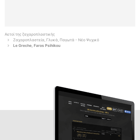
Αετοί της ζαχαροπλαστικής
Ζαχαροπλαστεία, Γλυκά, Παγωτά - Νέο Ψυχικό
Le Greche, Faros Psihikou