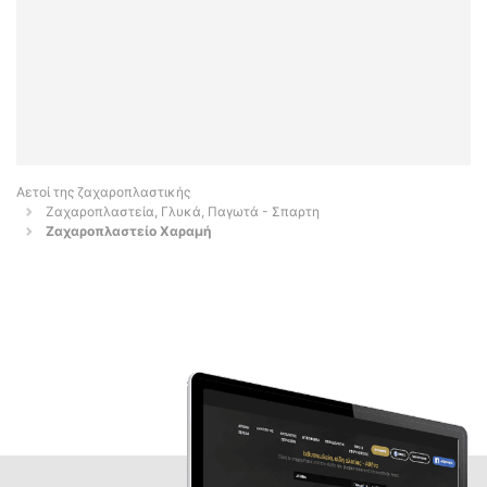
Αετοί της ζαχαροπλαστικής
Ζαχαροπλαστεία, Γλυκά, Παγωτά - Σπαρτη
Ζαχαροπλαστείο Χαραμή