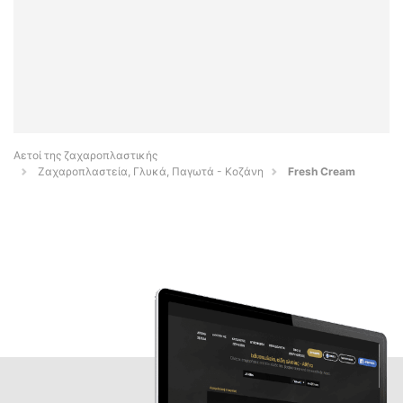
Αετοί της ζαχαροπλαστικής
Ζαχαροπλαστεία, Γλυκά, Παγωτά - Κοζάνη
Fresh Cream