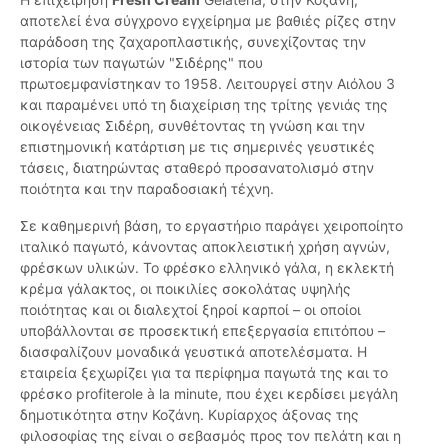
αποτελεί ένα σύγχρονο εγχείρημα με βαθιές ρίζες στην
παράδοση της ζαχαροπλαστικής, συνεχίζοντας την
ιστορία των παγωτών "Σιδέρης" που
πρωτοεμφανίστηκαν το 1958. Λειτουργεί στην Αιόλου 3
και παραμένει υπό τη διαχείριση της τρίτης γενιάς της
οικογένειας Σιδέρη, συνθέτοντας τη γνώση και την
επιστημονική κατάρτιση με τις σημερινές γευστικές
τάσεις, διατηρώντας σταθερό προσανατολισμό στην
ποιότητα και την παραδοσιακή τέχνη.
Σε καθημερινή βάση, το εργαστήριο παράγει χειροποίητο
ιταλικό παγωτό, κάνοντας αποκλειστική χρήση αγνών,
φρέσκων υλικών. Το φρέσκο ελληνικό γάλα, η εκλεκτή
κρέμα γάλακτος, οι ποικιλίες σοκολάτας υψηλής
ποιότητας και οι διαλεχτοί ξηροί καρποί – οι οποίοι
υποβάλλονται σε προσεκτική επεξεργασία επιτόπου –
διασφαλίζουν μοναδικά γευστικά αποτελέσματα. Η
εταιρεία ξεχωρίζει για τα περίφημα παγωτά της και το
φρέσκο profiterole à la minute, που έχει κερδίσει μεγάλη
δημοτικότητα στην Κοζάνη. Κυρίαρχος άξονας της
φιλοσοφίας της είναι ο σεβασμός προς τον πελάτη και η