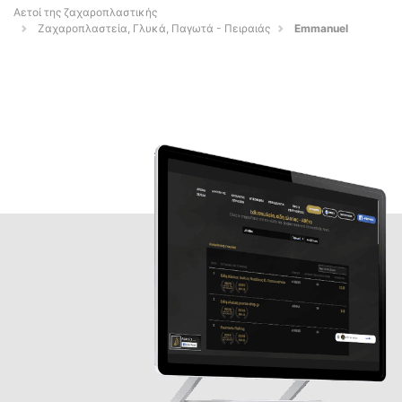
Αετοί της ζαχαροπλαστικής
Ζαχαροπλαστεία, Γλυκά, Παγωτά - Πειραιάς
Emmanuel