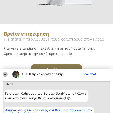
Βρείτε επιχείρηση
Η κατάταξη περιλαμβάνει τους καλύτερους στον κλάδο
Ψάχνετε επιχείρηση; Ελέγξτε τη μηχανή αναζήτησης.
Χρησιμοποιήστε την καλύτερη υπηρεσία
Αναζήτηση
ΑΕΤΟΊ της ζαχαροπλαστικής
Live chat
22:41
Γεια σας. Χαίρομαι που θα σας βοηθήσω! 🙂 Κάντε
κλικ στο αντίστοιχο θέμα συνομιλίας! 🙂
Διοργανωτής της
Κατάταξη
Επικοινωνία
Ανήκω στους διακριθέντες και θέλω να παραλάβω το
κατάταξης
Διακριθέντες
Επικοινωνία