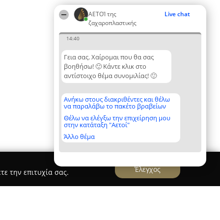
ΑΕΤΟΊ της
Live chat
ζαχαροπλαστικής
14:40
Γεια σας. Χαίρομαι που θα σας
βοηθήσω! 🙂 Κάντε κλικ στο
αντίστοιχο θέμα συνομιλίας! 🙂
Ανήκω στους διακριθέντες και θέλω
να παραλάβω το πακέτο βραβείων
Θέλω να ελέγξω την επιχείρηση μου
στην κατάταξη "Αετοί"
Άλλο θέμα
Έλεγχος
τε την επιτυχία σας.