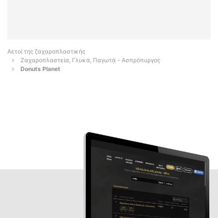
Αετοί της ζαχαροπλαστικής
Ζαχαροπλαστεία, Γλυκά, Παγωτά - Ασπρόπυργος
Donuts Planet