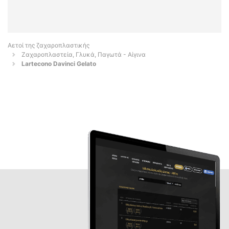
Αετοί της ζαχαροπλαστικής
Ζαχαροπλαστεία, Γλυκά, Παγωτά - Αίγινα
Lartecono Davinci Gelato