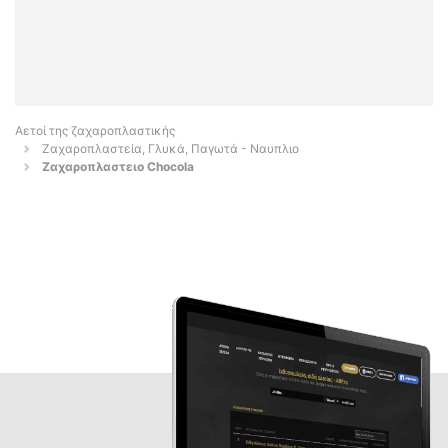
Αετοί της ζαχαροπλαστικής
Ζαχαροπλαστεία, Γλυκά, Παγωτά - Ναυπλιο
Ζαχαροπλαστειο Chocola