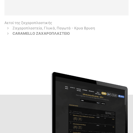
Αετοί της ζαχαροπλαστικής
Ζαχαροπλαστεία, Γλυκά, Παγωτά - Κρυα Βρυση
CARAMELLO ΖΑΧΑΡΟΠΛΑΣΤΕΙΟ