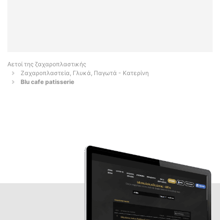
Αετοί της ζαχαροπλαστικής
Ζαχαροπλαστεία, Γλυκά, Παγωτά - Κατερίνη
Blu cafe patisserie