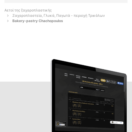
Αετοί της ζαχαροπλαστικής
Ζαχαροπλαστεία, Γλυκά, Παγωτά - περιοχή Τρικάλων
Bakery-pastry Chachopoulos