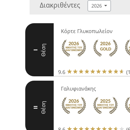
Διακριθέντες
2026
Κόρτε Γλυκοπωλείον
Θέση
I
9.6
(
Γαλυφιανάκης
Θέση
II
8.6
(