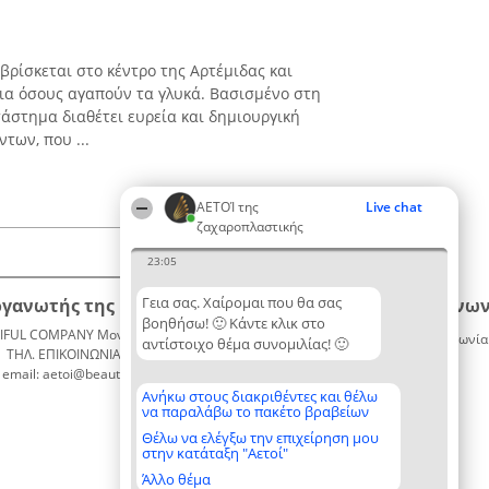
βρίσκεται στο κέντρο της Αρτέμιδας και
για όσους αγαπούν τα γλυκά. Βασισμένο στη
άστημα διαθέτει ευρεία και δημιουργική
των, που ...
ΑΕΤΟΊ της
Live chat
ζαχαροπλαστικής
23:05
Γεια σας. Χαίρομαι που θα σας
ργανωτής της κατάταξης
Κατάταξη
Επικοινων
βοηθήσω! 🙂 Κάντε κλικ στο
IFUL COMPANY Μονοπρόσωπη ΙΚΕ
Διακριθέντες
Επικοινωνία
αντίστοιχο θέμα συνομιλίας! 🙂
ΤΗΛ. ΕΠΙΚΟΙΝΩΝΙΑΣ: 2104128019
Λίστα
email: aetoi@beautifulcompany.co
όλων των
διακριθέντων
Ανήκω στους διακριθέντες και θέλω
να παραλάβω το πακέτο βραβείων
Μεθοδολογία
Όροι &
Θέλω να ελέγξω την επιχείρηση μου
στην κατάταξη "Αετοί"
προϋποθέσεις
ΠΟΛΙΤΙΚΗ
Άλλο θέμα